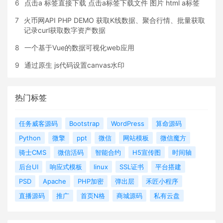
6
点击a 标签直接下载 点击a标签下载文件 图片 html a标签
7
火币网API PHP DEMO 获取K线数据、聚合行情、批量获取
记录curl获取数字资产数据
8
一个基于Vue的数据可视化web应用
9
通过原生 js代码设置canvas水印
热门标签
任务威客源码
Bootstrap
WordPress
算命源码
Python
微擎
ppt
微信
网站模板
微信魔方
骑士CMS
微信活码
智能合约
H5宣传图
时间轴
后台UI
响应式模板
linux
SSL证书
平台搭建
PSD
Apache
PHP加密
弹出层
禾匠小程序
直播源码
推广
首页N格
商城源码
私有云盘