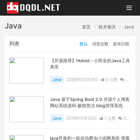
dqdl.
Java
首页
技术相关
Java
列表
默认
浏览次数
发布日期
【开源推荐】Hutool - 小而全的Java工具
类库
Java
2026年03月19日
0 点赞
0
评论
1219 浏览
Java 基于Spring Boot 2.0 开源个人博客
网站系统源码 极致简洁 blog管理系统
Java
2019年11月29日
1 点赞
0
评论
6561 浏览
java开发的一款自动爬虫小说网系统 弹幕