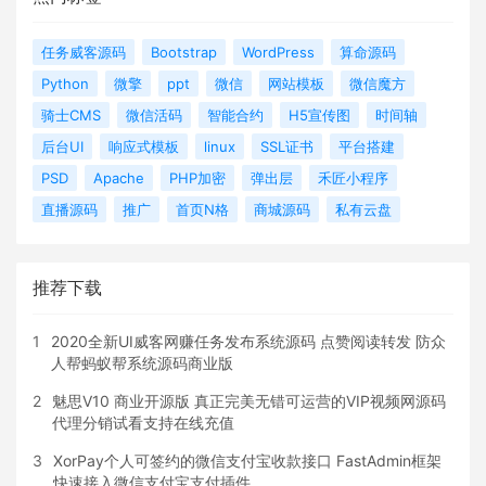
任务威客源码
Bootstrap
WordPress
算命源码
Python
微擎
ppt
微信
网站模板
微信魔方
骑士CMS
微信活码
智能合约
H5宣传图
时间轴
后台UI
响应式模板
linux
SSL证书
平台搭建
PSD
Apache
PHP加密
弹出层
禾匠小程序
直播源码
推广
首页N格
商城源码
私有云盘
推荐下载
1
2020全新UI威客网赚任务发布系统源码 点赞阅读转发 防众
人帮蚂蚁帮系统源码商业版
2
魅思V10 商业开源版 真正完美无错可运营的VIP视频网源码
代理分销试看支持在线充值
3
XorPay个人可签约的微信支付宝收款接口 FastAdmin框架
快速接入微信支付宝支付插件