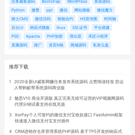
任务威客源码
Bootstrap
WordPress
算命源码
Python
微擎
ppt
微信
网站模板
微信魔方
骑士CMS
微信活码
智能合约
H5宣传图
时间轴
后台UI
响应式模板
linux
SSL证书
平台搭建
PSD
Apache
PHP加密
弹出层
禾匠小程序
直播源码
推广
首页N格
商城源码
私有云盘
推荐下载
1
2020全新UI威客网赚任务发布系统源码 点赞阅读转发 防众
人帮蚂蚁帮系统源码商业版
2
魅思V10 商业开源版 真正完美无错可运营的VIP视频网源码
代理分销试看支持在线充值
3
XorPay个人可签约的微信支付宝收款接口 FastAdmin框架
快速接入微信支付宝支付插件
4
CRM进销存仓库管理系统PHP源码 基于TP5开发的响应式