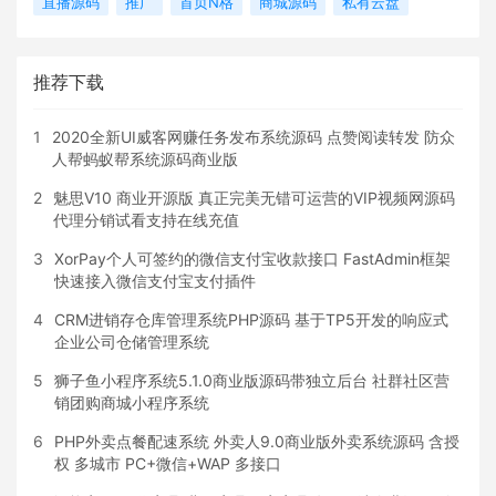
直播源码
推广
首页N格
商城源码
私有云盘
推荐下载
1
2020全新UI威客网赚任务发布系统源码 点赞阅读转发 防众
人帮蚂蚁帮系统源码商业版
2
魅思V10 商业开源版 真正完美无错可运营的VIP视频网源码
代理分销试看支持在线充值
3
XorPay个人可签约的微信支付宝收款接口 FastAdmin框架
快速接入微信支付宝支付插件
4
CRM进销存仓库管理系统PHP源码 基于TP5开发的响应式
企业公司仓储管理系统
5
狮子鱼小程序系统5.1.0商业版源码带独立后台 社群社区营
销团购商城小程序系统
6
PHP外卖点餐配速系统 外卖人9.0商业版外卖系统源码 含授
权 多城市 PC+微信+WAP 多接口