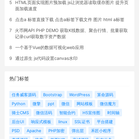
5
HTML页面实现图片预加载 js让浏览器读取缓存图片 提升页
面加载速度
6
点击a 标签直接下载 点击a标签下载文件 图片 html a标签
7
火币网API PHP DEMO 获取K线数据、聚合行情、批量获取
记录curl获取数字资产数据
8
一个基于Vue的数据可视化web应用
9
通过原生 js代码设置canvas水印
热门标签
任务威客源码
Bootstrap
WordPress
算命源码
Python
微擎
ppt
微信
网站模板
微信魔方
骑士CMS
微信活码
智能合约
H5宣传图
时间轴
后台UI
响应式模板
linux
SSL证书
平台搭建
PSD
Apache
PHP加密
弹出层
禾匠小程序