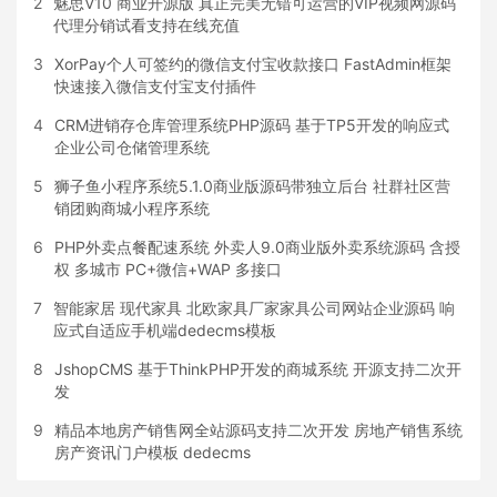
2
魅思V10 商业开源版 真正完美无错可运营的VIP视频网源码
代理分销试看支持在线充值
3
XorPay个人可签约的微信支付宝收款接口 FastAdmin框架
快速接入微信支付宝支付插件
4
CRM进销存仓库管理系统PHP源码 基于TP5开发的响应式
企业公司仓储管理系统
5
狮子鱼小程序系统5.1.0商业版源码带独立后台 社群社区营
销团购商城小程序系统
6
PHP外卖点餐配速系统 外卖人9.0商业版外卖系统源码 含授
权 多城市 PC+微信+WAP 多接口
7
智能家居 现代家具 北欧家具厂家家具公司网站企业源码 响
应式自适应手机端dedecms模板
8
JshopCMS 基于ThinkPHP开发的商城系统 开源支持二次开
发
9
精品本地房产销售网全站源码支持二次开发 房地产销售系统
房产资讯门户模板 dedecms