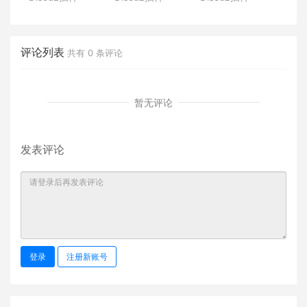
区版块版主自
门户社区LED
读 1.3 discuz
助提交申请插
滚动文字广告
导读模块美化
件 版主认证申
位插件 可自定
插件 升级官方
请带资料提交
义的灵活广告
导读功能
评论列表
共有
0
条评论
插件
位
暂无评论
发表评论
登录
注册新账号