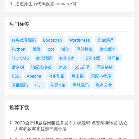
9
通过原生 js代码设置canvas水印
热门标签
任务威客源码
Bootstrap
WordPress
算命源码
Python
微擎
ppt
微信
网站模板
微信魔方
骑士CMS
微信活码
智能合约
H5宣传图
时间轴
后台UI
响应式模板
linux
SSL证书
平台搭建
PSD
Apache
PHP加密
弹出层
禾匠小程序
直播源码
推广
首页N格
商城源码
私有云盘
推荐下载
1
2020全新UI威客网赚任务发布系统源码 点赞阅读转发 防众
人帮蚂蚁帮系统源码商业版