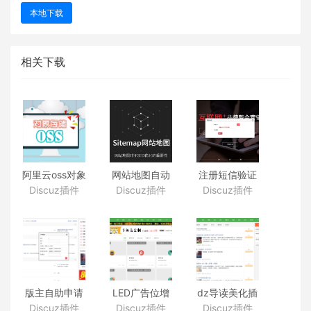
本地下载
相关下载
阿里云oss对象
网站地图自动
注册短信验证
存储插件
生成插件
插件 discuz开
Discuz插件
Discuz插件
Discuz插件
discuz附件图
discuz 站点地
启手机认证 验
片云存储插件
图sitemap.xml
证码注册 验证
商业版V1.1.1支
自动生成插件
码登录 手机改
持discuz X3.4
SEO快速收录
密码 全能型
插件
版主自助申请
LED广告位增
dz导读美化插
插件 discuz社
强插件 discuz
件 Cis!论坛导
Discuz插件
Discuz插件
Discuz插件