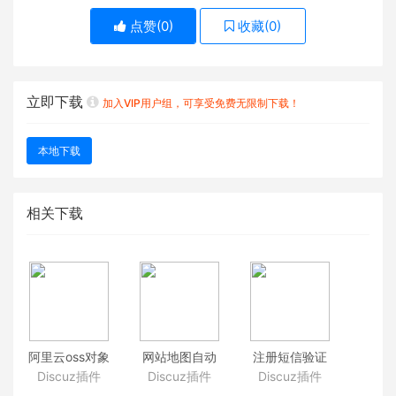
点赞(
0
)
收藏(
0
)
立即下载
加入VIP用户组，可享受免费无限制下载！
本地下载
相关下载
阿里云oss对象
网站地图自动
注册短信验证
存储插件
生成插件
插件 discuz开
Discuz插件
Discuz插件
Discuz插件
discuz附件图
discuz 站点地
启手机认证 验