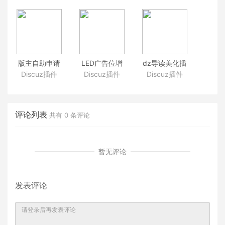
片云存储插件
图sitemap.xml
证码注册 验证
商业版V1.1.1支
自动生成插件
码登录 手机改
持discuz X3.4
SEO快速收录
密码 全能型
插件
版主自助申请
LED广告位增
dz导读美化插
插件 discuz社
强插件 discuz
件 Cis!论坛导
Discuz插件
Discuz插件
Discuz插件
区版块版主自
门户社区LED
读 1.3 discuz
助提交申请插
滚动文字广告
导读模块美化
件 版主认证申
位插件 可自定
插件 升级官方
请带资料提交
义的灵活广告
导读功能
评论列表
共有
0
条评论
插件
位
暂无评论
发表评论