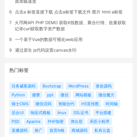
面加载速度
6
点击a 标签直接下载 点击a标签下载文件 图片 html a标签
7
火币网API PHP DEMO 获取K线数据、聚合行情、批量获取
记录curl获取数字资产数据
8
一个基于Vue的数据可视化web应用
9
通过原生 js代码设置canvas水印
热门标签
任务威客源码
Bootstrap
WordPress
算命源码
Python
微擎
ppt
微信
网站模板
微信魔方
骑士CMS
微信活码
智能合约
H5宣传图
时间轴
后台UI
响应式模板
linux
SSL证书
平台搭建
PSD
Apache
PHP加密
弹出层
禾匠小程序
直播源码
推广
首页N格
商城源码
私有云盘