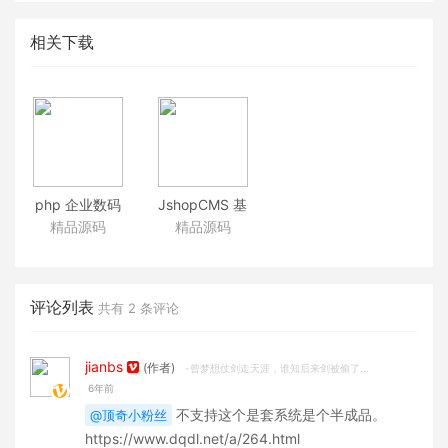
相关下载
php 企业数码
JshopCMS 基
科技风格商城
于ThinkPHP开
精品源码
精品源码
源码 良精商城
发的商城系统
网店系统 支持
开源支持二次
WAP+微商城内
开发
置OA办公系统
评论列表
共有
2
条评论
jianbs
(作者)
-曾梦想仗剑走天涯，谁知后来剑被偷了...
6年前
不支持这个是套系统是个半成品。
@顶奇小粉丝
https://www.dqdl.net/a/264.html