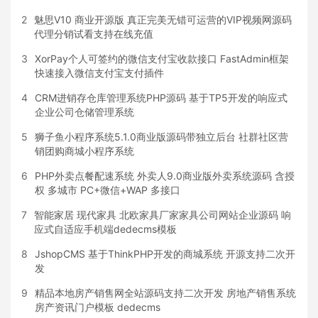
2
魅思V10 商业开源版 真正完美无错可运营的VIP视频网源码
代理分销试看支持在线充值
3
XorPay个人可签约的微信支付宝收款接口 FastAdmin框架
快速接入微信支付宝支付插件
4
CRM进销存仓库管理系统PHP源码 基于TP5开发的响应式
企业公司仓储管理系统
5
狮子鱼小程序系统5.1.0商业版源码带独立后台 社群社区营
销团购商城小程序系统
6
PHP外卖点餐配速系统 外卖人9.0商业版外卖系统源码 含授
权 多城市 PC+微信+WAP 多接口
7
智能家居 现代家具 北欧家具厂家家具公司网站企业源码 响
应式自适应手机端dedecms模板
8
JshopCMS 基于ThinkPHP开发的商城系统 开源支持二次开
发
9
精品本地房产销售网全站源码支持二次开发 房地产销售系统
房产资讯门户模板 dedecms