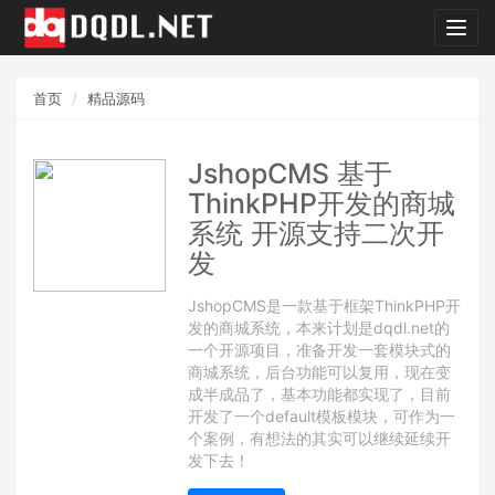
dqdl.
首页
精品源码
JshopCMS 基于
ThinkPHP开发的商城
系统 开源支持二次开
发
JshopCMS是一款基于框架ThinkPHP开
发的商城系统，本来计划是dqdl.net的
一个开源项目，准备开发一套模块式的
商城系统，后台功能可以复用，现在变
成半成品了，基本功能都实现了，目前
开发了一个default模板模块，可作为一
个案例，有想法的其实可以继续延续开
发下去！