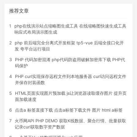
推荐文章
1
php在线演示站点缩略图生成工具 在线缩略图快速生成工具
响应式布局演示图生成
2
php 前后端完全分离式开发框架 tp5-vue 后端全接口化开
发 夸平台运行项目
3
PHP 代码加密混淆 php代码防盗用破解加密库下载 PHP代
码保护
4
PHP curl实现保存远程文件到本地服务器 curl访问远程文件
并保存封装函数
5
HTML页面实现图片预加载 js让浏览器读取缓存图片 提升页
面加载速度
6
点击a 标签直接下载 点击a标签下载文件 图片 html a标签
7
火币网API PHP DEMO 获取K线数据、聚合行情、批量获取
记录curl获取数字资产数据