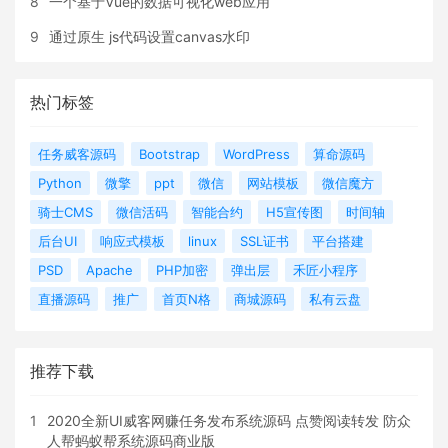
8
一个基于Vue的数据可视化web应用
9
通过原生 js代码设置canvas水印
热门标签
任务威客源码
Bootstrap
WordPress
算命源码
Python
微擎
ppt
微信
网站模板
微信魔方
骑士CMS
微信活码
智能合约
H5宣传图
时间轴
后台UI
响应式模板
linux
SSL证书
平台搭建
PSD
Apache
PHP加密
弹出层
禾匠小程序
直播源码
推广
首页N格
商城源码
私有云盘
推荐下载
1
2020全新UI威客网赚任务发布系统源码 点赞阅读转发 防众
人帮蚂蚁帮系统源码商业版