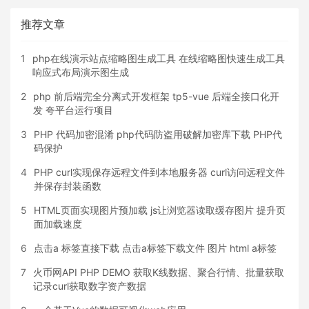
推荐文章
1
php在线演示站点缩略图生成工具 在线缩略图快速生成工具
响应式布局演示图生成
2
php 前后端完全分离式开发框架 tp5-vue 后端全接口化开
发 夸平台运行项目
3
PHP 代码加密混淆 php代码防盗用破解加密库下载 PHP代
码保护
4
PHP curl实现保存远程文件到本地服务器 curl访问远程文件
并保存封装函数
5
HTML页面实现图片预加载 js让浏览器读取缓存图片 提升页
面加载速度
6
点击a 标签直接下载 点击a标签下载文件 图片 html a标签
7
火币网API PHP DEMO 获取K线数据、聚合行情、批量获取
记录curl获取数字资产数据