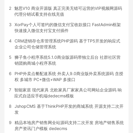
2
魅思V10 商业开源版 真正完美无错可运营的VIP视频网源码
代理分销试看支持在线充值
3
XorPay个人可签约的微信支付宝收款接口 FastAdmin框架
快速接入微信支付宝支付插件
4
CRM进销存仓库管理系统PHP源码 基于TP5开发的响应式
企业公司仓储管理系统
5
狮子鱼小程序系统5.1.0商业版源码带独立后台 社群社区营
销团购商城小程序系统
6
PHP外卖点餐配速系统 外卖人9.0商业版外卖系统源码 含授
权 多城市 PC+微信+WAP 多接口
7
智能家居 现代家具 北欧家具厂家家具公司网站企业源码 响
应式自适应手机端dedecms模板
8
JshopCMS 基于ThinkPHP开发的商城系统 开源支持二次开
发
9
精品本地房产销售网全站源码支持二次开发 房地产销售系统
房产资讯门户模板 dedecms