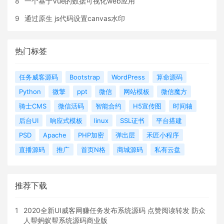
8
一个基于Vue的数据可视化web应用
9
通过原生 js代码设置canvas水印
热门标签
任务威客源码
Bootstrap
WordPress
算命源码
Python
微擎
ppt
微信
网站模板
微信魔方
骑士CMS
微信活码
智能合约
H5宣传图
时间轴
后台UI
响应式模板
linux
SSL证书
平台搭建
PSD
Apache
PHP加密
弹出层
禾匠小程序
直播源码
推广
首页N格
商城源码
私有云盘
推荐下载
1
2020全新UI威客网赚任务发布系统源码 点赞阅读转发 防众
人帮蚂蚁帮系统源码商业版