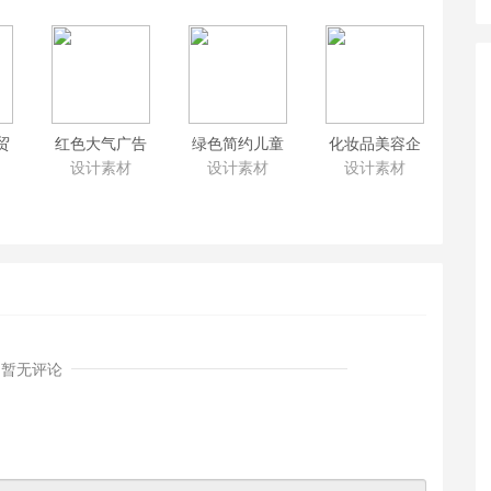
贸
红色大气广告
绿色简约儿童
化妆品美容企
d模
营销类企业网
早教机构网站
业网站PSD切
设计素材
设计素材
设计素材
械
站psd模板下载
psd模板 学前
片素材源文件
切片
广告公司门户
教育机构企业
下载 美妆门户
网站psd切片素
门户psd切片素
psd模板
材下载
材下载
暂无评论