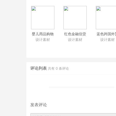
婴儿用品购物
红色金融信贷
蓝色跨国外
网站商城模板
产品企业门户
企业网站ps
设计素材
设计素材
设计素材
psd分层素材下
psd模板 财税
板 化工业机
载
理财类网站psd
页网站psd
切片源文件下
素材
载 带手机端
评论列表
共有
0
条评论
发表评论