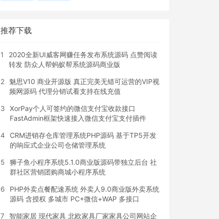
推荐下载
1
2020全新UI威客网赚任务发布系统源码 点赞阅读
转发 防众人帮蚂蚁帮系统源码商业版
2
魅思V10 商业开源版 真正完美无错可运营的VIP视
频网源码 代理分销试看支持在线充值
3
XorPay个人可签约的微信支付宝收款接口
FastAdmin框架快速接入微信支付宝支付插件
4
CRM进销存仓库管理系统PHP源码 基于TP5开发
的响应式企业公司仓储管理系统
5
狮子鱼小程序系统5.1.0商业版源码带独立后台 社
群社区营销团购商城小程序系统
6
PHP外卖点餐配速系统 外卖人9.0商业版外卖系统
源码 含授权 多城市 PC+微信+WAP 多接口
7
智能家居 现代家具 北欧家具厂家家具公司网站企