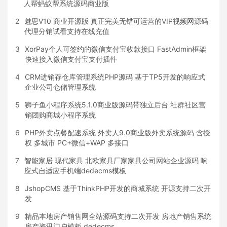
人帮蚂蚁帮系统源码商业版
2
魅思V10 商业开源版 真正完美无错可运营的VIP视频网源码
代理分销试看支持在线充值
3
XorPay个人可签约的微信支付宝收款接口 FastAdmin框架
快速接入微信支付宝支付插件
4
CRM进销存仓库管理系统PHP源码 基于TP5开发的响应式
企业公司仓储管理系统
5
狮子鱼小程序系统5.1.0商业版源码带独立后台 社群社区营
销团购商城小程序系统
6
PHP外卖点餐配速系统 外卖人9.0商业版外卖系统源码 含授
权 多城市 PC+微信+WAP 多接口
7
智能家居 现代家具 北欧家具厂家家具公司网站企业源码 响
应式自适应手机端dedecms模板
8
JshopCMS 基于ThinkPHP开发的商城系统 开源支持二次开
发
9
精品本地房产销售网全站源码支持二次开发 房地产销售系统
房产资讯门户模板 dedecms