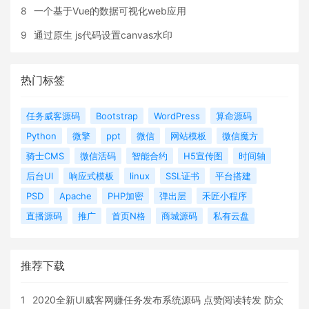
8
一个基于Vue的数据可视化web应用
9
通过原生 js代码设置canvas水印
热门标签
任务威客源码
Bootstrap
WordPress
算命源码
Python
微擎
ppt
微信
网站模板
微信魔方
骑士CMS
微信活码
智能合约
H5宣传图
时间轴
后台UI
响应式模板
linux
SSL证书
平台搭建
PSD
Apache
PHP加密
弹出层
禾匠小程序
直播源码
推广
首页N格
商城源码
私有云盘
推荐下载
1
2020全新UI威客网赚任务发布系统源码 点赞阅读转发 防众