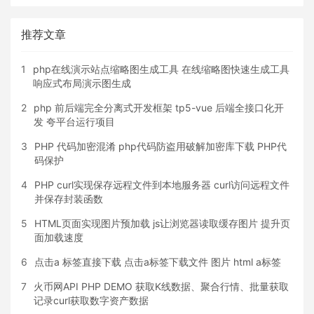
推荐文章
1
php在线演示站点缩略图生成工具 在线缩略图快速生成工具
响应式布局演示图生成
2
php 前后端完全分离式开发框架 tp5-vue 后端全接口化开
发 夸平台运行项目
3
PHP 代码加密混淆 php代码防盗用破解加密库下载 PHP代
码保护
4
PHP curl实现保存远程文件到本地服务器 curl访问远程文件
并保存封装函数
5
HTML页面实现图片预加载 js让浏览器读取缓存图片 提升页
面加载速度
6
点击a 标签直接下载 点击a标签下载文件 图片 html a标签
7
火币网API PHP DEMO 获取K线数据、聚合行情、批量获取
记录curl获取数字资产数据