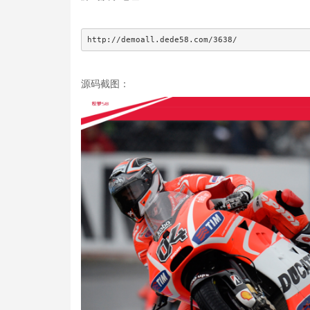
http://demoall.dede58.com/3638/
源码截图：