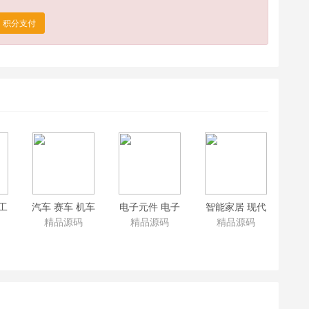
积分支付
工
汽车 赛车 机车
电子元件 电子
智能家居 现代
鲜
自行车行业公
电器设备加工
家具 北欧家具
精品源码
精品源码
精品源码
板
司官网源码 大
厂家公司网站
厂家家具公司
机
气品牌赛车车
源码 电子厂企
网站企业源码
s行
类响应式 带手
业官网模板 响
响应式自适应
机端
应式手机端
手机端
dedecms模板