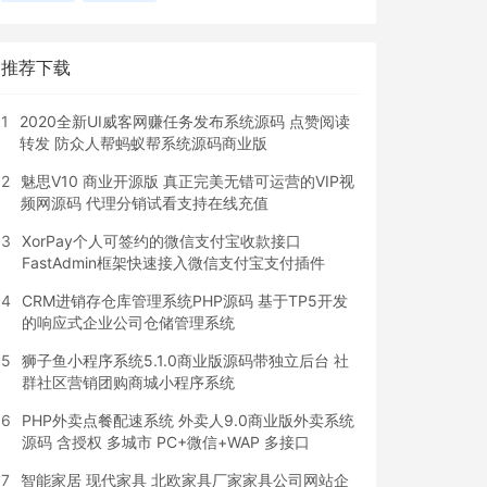
推荐下载
1
2020全新UI威客网赚任务发布系统源码 点赞阅读
转发 防众人帮蚂蚁帮系统源码商业版
2
魅思V10 商业开源版 真正完美无错可运营的VIP视
频网源码 代理分销试看支持在线充值
3
XorPay个人可签约的微信支付宝收款接口
FastAdmin框架快速接入微信支付宝支付插件
4
CRM进销存仓库管理系统PHP源码 基于TP5开发
的响应式企业公司仓储管理系统
5
狮子鱼小程序系统5.1.0商业版源码带独立后台 社
群社区营销团购商城小程序系统
6
PHP外卖点餐配速系统 外卖人9.0商业版外卖系统
源码 含授权 多城市 PC+微信+WAP 多接口
7
智能家居 现代家具 北欧家具厂家家具公司网站企