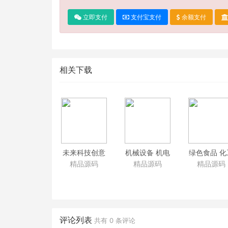
立即支付
支付宝支付
余额支付
相关下载
未来科技创意
机械设备 机电
绿色食品 化
全屏大图产品
机床自动化设
化肥 冷链生
精品源码
精品源码
精品源码
展示企业网站
备营销网络企
企业网站模
模板 织梦通用
业网站模板
响应式带手
企业网站源码
PC+WAP 公司
端dedecm
网站源码
业源码
评论列表
共有
0
条评论