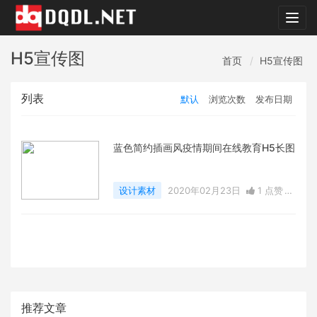
dqdl.
H5宣传图
首页
H5宣传图
列表
默认
浏览次数
发布日期
蓝色简约插画风疫情期间在线教育H5长图
设计素材
2020年02月23日
1 点赞
0
评论
5373 浏览
推荐文章