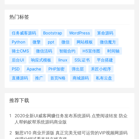
热门标签
任务威客源码
Bootstrap
WordPress
算命源码
Python
微擎
ppt
微信
网站模板
微信魔方
骑士CMS
微信活码
智能合约
H5宣传图
时间轴
后台UI
响应式模板
linux
SSL证书
平台搭建
PSD
Apache
PHP加密
弹出层
禾匠小程序
直播源码
推广
首页N格
商城源码
私有云盘
推荐下载
1
2020全新UI威客网赚任务发布系统源码 点赞阅读转发 防众
人帮蚂蚁帮系统源码商业版
2
魅思V10 商业开源版 真正完美无错可运营的VIP视频网源码
代理分销试看支持在线充值