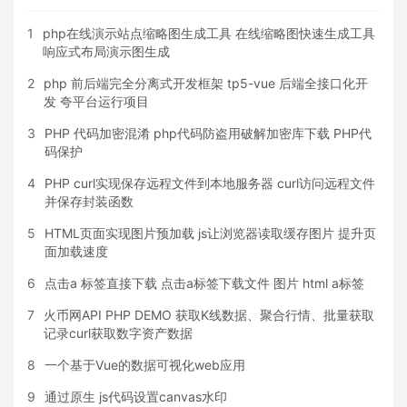
1
php在线演示站点缩略图生成工具 在线缩略图快速生成工具
响应式布局演示图生成
2
php 前后端完全分离式开发框架 tp5-vue 后端全接口化开
发 夸平台运行项目
3
PHP 代码加密混淆 php代码防盗用破解加密库下载 PHP代
码保护
4
PHP curl实现保存远程文件到本地服务器 curl访问远程文件
并保存封装函数
5
HTML页面实现图片预加载 js让浏览器读取缓存图片 提升页
面加载速度
6
点击a 标签直接下载 点击a标签下载文件 图片 html a标签
7
火币网API PHP DEMO 获取K线数据、聚合行情、批量获取
记录curl获取数字资产数据
8
一个基于Vue的数据可视化web应用
9
通过原生 js代码设置canvas水印