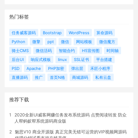
热门标签
任务威客源码
Bootstrap
WordPress
算命源码
Python
微擎
ppt
微信
网站模板
微信魔方
骑士CMS
微信活码
智能合约
H5宣传图
时间轴
后台UI
响应式模板
linux
SSL证书
平台搭建
PSD
Apache
PHP加密
弹出层
禾匠小程序
直播源码
推广
首页N格
商城源码
私有云盘
推荐下载
1
2020全新UI威客网赚任务发布系统源码 点赞阅读转发 防众
人帮蚂蚁帮系统源码商业版
2
魅思V10 商业开源版 真正完美无错可运营的VIP视频网源码
代理分销试看支持在线充值