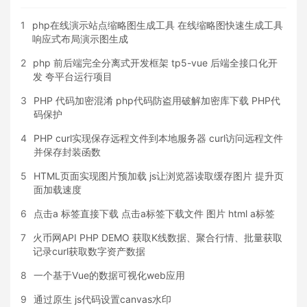
1
php在线演示站点缩略图生成工具 在线缩略图快速生成工具
响应式布局演示图生成
2
php 前后端完全分离式开发框架 tp5-vue 后端全接口化开
发 夸平台运行项目
3
PHP 代码加密混淆 php代码防盗用破解加密库下载 PHP代
码保护
4
PHP curl实现保存远程文件到本地服务器 curl访问远程文件
并保存封装函数
5
HTML页面实现图片预加载 js让浏览器读取缓存图片 提升页
面加载速度
6
点击a 标签直接下载 点击a标签下载文件 图片 html a标签
7
火币网API PHP DEMO 获取K线数据、聚合行情、批量获取
记录curl获取数字资产数据
8
一个基于Vue的数据可视化web应用
9
通过原生 js代码设置canvas水印