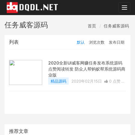
dqdl.
任务威客源码
首页
任务威客源码
列表
默认
浏览次数
发布日期
2020全新UI威客网赚任务发布系统源码
点赞阅读转发 防众人帮蚂蚁帮系统源码商
业版
精品源码
2020年02月15日
0 点赞
3
评论
13977 浏览
推荐文章