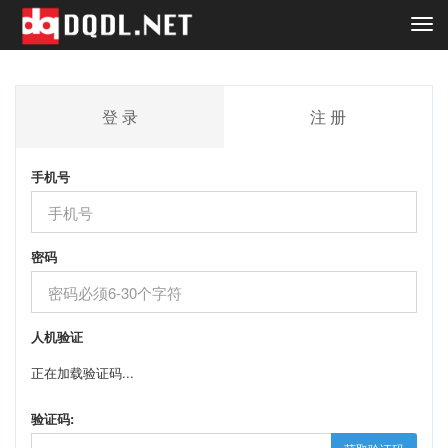
Togg
navi
登 录
注 册
手机号
密码
人机验证
正在加载验证码...
验证码: