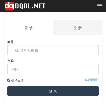
Togg
navi
登 录
注 册
账号
密码
忘记密码?
保持会话
登 录