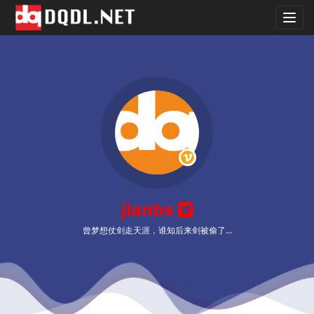
dqdl.
jianbs
曾梦想仗剑走天涯，谁知后来剑被偷了...